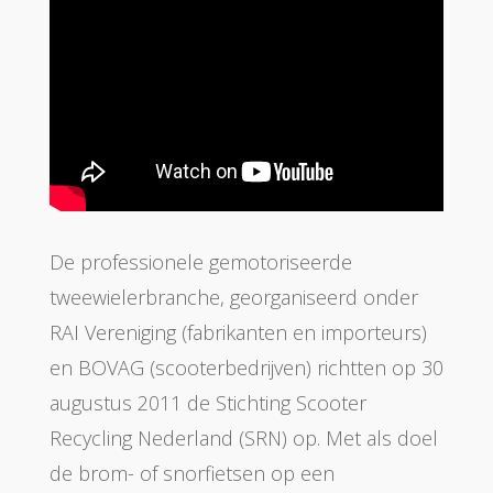
De professionele gemotoriseerde
tweewielerbranche, georganiseerd onder
RAI Vereniging (fabrikanten en importeurs)
en BOVAG (scooterbedrijven) richtten op 30
augustus 2011 de Stichting Scooter
Recycling Nederland (SRN) op. Met als doel
de brom- of snorfietsen op een